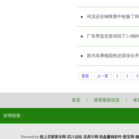
何况还在铜牌赛中校服了韩
广东男篮也曾得回了1-0独
因为埃弗顿固然还莫得全齐
首页
上一页
1
2
3
首页
|
体育最新信息
|
体
友情链接：
Powered by
线上百家家乐网-买21点站-龙虎斗网-轮盘赢钱软件-骰宝网-