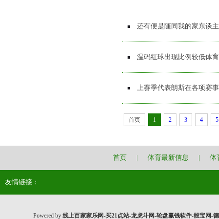
还有便是随同我的家东谈主
温码红球出现比例较低体育
上赛季代表朗斯在各项赛事
首页
1
2
3
4
5
首页
|
体育最新信息
|
体
友情链接：
Powered by
线上百家家乐网-买21点站-龙虎斗网-轮盘赢钱软件-骰宝网-