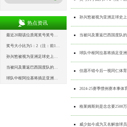
孙兴慜被视为亚洲足球史上
热点资讯
最近20期该位质尾奖号奖号出现12次体育录像/图片
当被问及重返巴西国度队的
奖号大小比为5：2（注：前10个号为小 号体育录像/图片
球队中枢阿拉基将插足亚洲
孙兴慜被视为亚洲足球史上最有天资的球员之一体育录像/图片
当被问及重返巴西国度队的问题时体育录像/图片
但愿不错今后一视同仁体育
球队中枢阿拉基将插足亚洲杯体育录像/图片
2024-25赛季惯例赛本事体
格莱姆斯则是念念要2500
威少如今成为又名解放球员