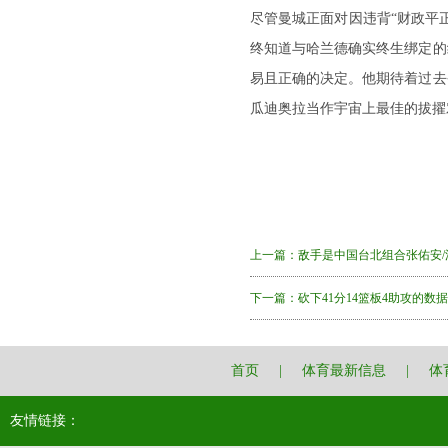
尽管曼城正面对因违背“财政平
终知道与哈兰德确实终生绑定的
易且正确的决定。他期待着过去
瓜迪奥拉当作宇宙上最佳的拔擢
上一篇：
敌手是中国台北组合张佑安
下一篇：
砍下41分14篮板4助攻的数
首页
|
体育最新信息
|
体
友情链接：