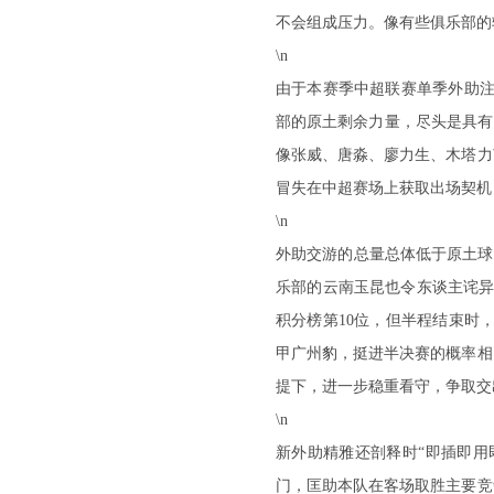
不会组成压力。像有些俱乐部的
\n
由于本赛季中超联赛单季外助注
部的原土剩余力量，尽头是具有
像张威、唐淼、廖力生、木塔力
冒失在中超赛场上获取出场契机
\n
外助交游的总量总体低于原土球
乐部的云南玉昆也令东谈主诧异
积分榜第10位，但半程结束时
甲广州豹，挺进半决赛的概率相
提下，进一步稳重看守，争取交
\n
新外助精雅还剖释时“即插即用
门，匡助本队在客场取胜主要竞