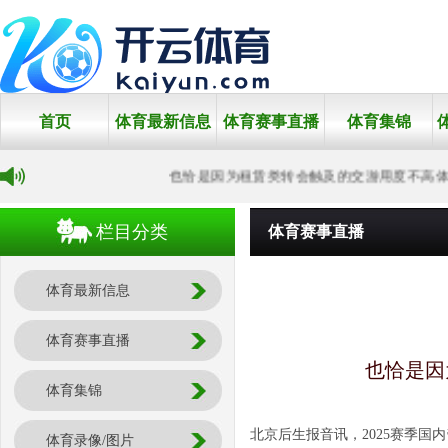
首页
体育最新信息
体育赛事直播
体育集锦
也恰是因为租赁类转会触及的交游用度不高体育
栏目分类
体育赛事直播
你的位置：
线上百家家乐网-买21点
体育最新信息
育赛事直播
>
体育赛事直播
也恰是因
体育集锦
北京后生报音讯，2025赛季国
体育录像/图片