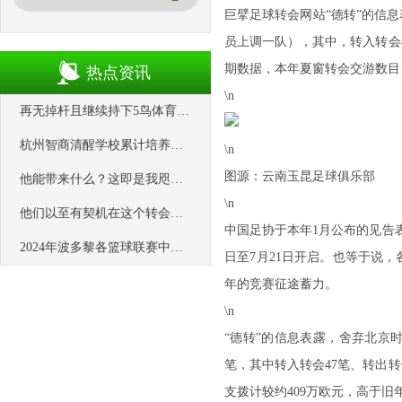
巨擘足球转会网站“德转”的信息
员上调一队），其中，转入转会4
期数据，本年夏窗转会交游数目
热点资讯
\n
再无掉杆且继续持下5鸟体育赛事直播
杭州智商清醒学校累计培养围棋劳动棋手达220东谈主体育赛事直播
\n
图源：云南玉昆足球俱乐部
他能带来什么？这即是我咫尺冷落的问题体育赛事直播
\n
他们以至有契机在这个转会窗完了盈利体育赛事直播
中国足协于本年1月公布的见告表
2024年波多黎各篮球联赛中体育赛事直播
日至7月21日开启。也等于说
年的竞赛征途蓄力。
\n
“德转”的信息表露，舍弃北京时
笔，其中转入转会47笔、转出转
支拨计较约409万欧元，高于旧