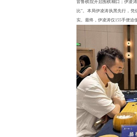
皆鲁棋院开启围棋糊口；伊凌涛
比”。本局伊凌涛执黑先行，凭
实。最终，伊凌涛仅155手便