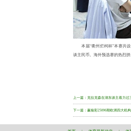
本届“衢州烂柯杯”本赛共设4
谈主民币。海外预选赛的热烈拼
上一篇：
克拉克森在湖东谈主着力过
下一篇：
赢输彩25096期欧洲四大机构