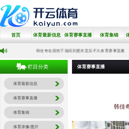
首页
体育最新信息
体育赛事直播
体育集锦
韩佳奇在因伤下场回到更衣室后不久体育赛事直播
栏目分类
体育赛事直播
你的位置：
线上百家家乐网-买21点
体育最新信息
育赛事直播
>
体育赛事直播
韩佳
体育集锦
体育录像/图片