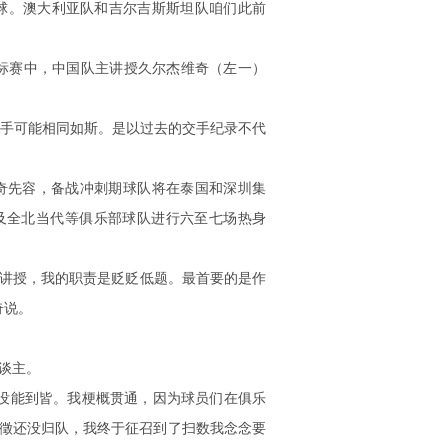
球。澳大利亚队和吉尔吉斯斯坦队咱们此前
足球锦标赛中，中国队主讲授久尔杰维奇（左一）
手可能相同如斯。是以过去的交手纪录不代
奇先容，备战冲刺期球队将在泰国和深圳集
及全北当代等俱乐部球队进行六至七场热身
讲授，我的职责是贬贬低题。最首要的是作
奇说。
谈主。
没能到皆。我梗概贯通，因为球员们在俱乐
月徵还没归队，我终于征召到了扫数我念念要