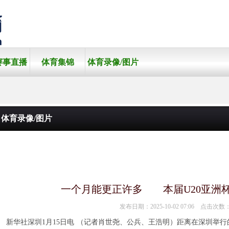
赛事直播
体育集锦
体育录像/图片
体育录像/图片
的位置：
线上百家家乐网-买21点站-龙虎斗网-轮盘赢钱软件-骰宝网-德州扑克让牌网
录像/图片
>
一个月能更正许多 本届U20亚洲杯
发布日期：2025-10-02 07:06 点击次数
华社深圳1月15日电 （记者肖世尧、公兵、王浩明）距离在深圳举行的2