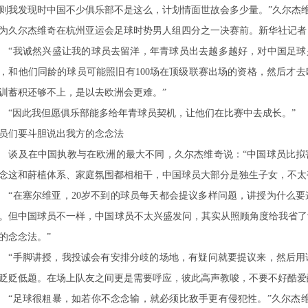
则我发现时中国不少俱乐部不是这么，计划情面世故会多少量。”久尔杰
为久尔杰维奇在杭州亚运会足球时势男人组四分之一决赛前。新华社记者 
我诚然兴盛让我的球员去留洋，年青球员出去越多越好，对中国足球是
，和他们同龄的球员可能照旧有100场在顶级联赛出场的资格，然后才
训蓄积还够不上，是以去欧洲会更难。”
因此我但愿俱乐部能多给年青球员契机，让他们在比赛中去成长。”
员们要斗胆说出我方的念念法
及在中国执教与在欧洲的最大不同，久尔杰维奇说：“中国球员比拟
念这和莳植体系、家庭氛围都相相干，中国球员大部分是独生子女，不太
在塞尔维亚，20岁不到的球员每天都会提议多样问题，讲授为什么要
。但中国球员不一样，中国球员不太兴盛发问，其实从照顾角度给我省了
的念念法。”
手脚讲授，我投诚会有安排分歧的场地，有疑问就要提议来，然后用
贬贬低题。在场上队友之间更是需要呼应，彼此高声教唆，不要不好酷爱
足球很粗暴，如若你不念念输，就必须比敌手更有侵犯性。”久尔杰维