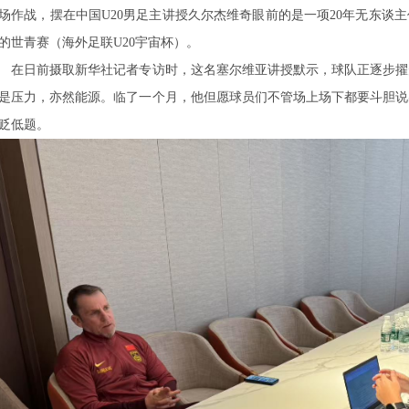
场作战，摆在中国U20男足主讲授久尔杰维奇眼前的是一项20年无东谈
的世青赛（海外足联U20宇宙杯）。
日前摄取新华社记者专访时，这名塞尔维亚讲授默示，球队正逐步擢
是压力，亦然能源。临了一个月，他但愿球员们不管场上场下都要斗胆说
贬低题。