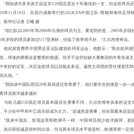
我知谈许多东谈主说这支U20国足是近十年最佳的一支，但这批球员还
024年11月19日，在四川成都举行的2024CFA中国之队·熊猫杯海
。新华社记者 王曦 摄
咱们队以2005年和2006年出身的球员为主。要堤防的是，2005年岁
06年岁段的球员参加过U17亚洲杯，但临了效率很不好。”久尔杰维奇说。
此前曾携带中国男足亚运队建筑杭州亚运会，他默示：“我在杭州感
战，球迷的撑握会是繁密的能源。但关于这些短缺大赛教训的年青东谈主
中有好的证实，决定这批球员以后能走多远。诚然主讲授的责任便是匡助
员出场。”
我知谈中国队照旧20年莫得进过世青赛了。咱们要作念的便是一步一步
青球员留洋越多越好
前几届U20国足球员基本踢后生赛事不同，久尔杰维奇执掌的这支
，不少在中甲和中乙俱乐部成为主力。“这诚然是善事，但在我看来还远远
我来中国后，发现这里和欧洲不一样。中国球员很少放洋踢球，老队
。俱乐部投诚是按时间出场，但当两名球员水平很是时，欧洲讲授一定选