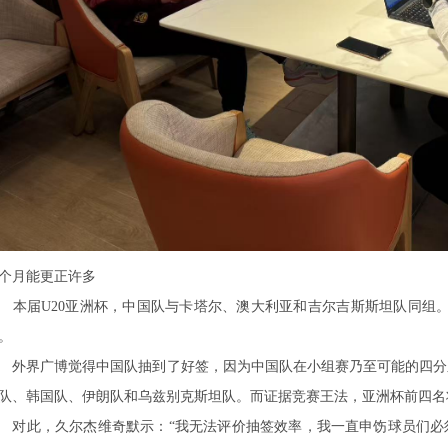
个月能更正许多
届U20亚洲杯，中国队与卡塔尔、澳大利亚和吉尔吉斯斯坦队同组。2
。
界广博觉得中国队抽到了好签，因为中国队在小组赛乃至可能的四分
队、韩国队、伊朗队和乌兹别克斯坦队。而证据竞赛王法，亚洲杯前四名将
此，久尔杰维奇默示：“我无法评价抽签效率，我一直申饬球员们必