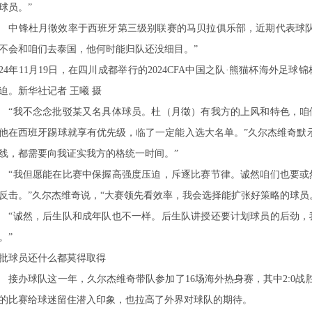
球员。”
锋杜月徵效率于西班牙第三级别联赛的马贝拉俱乐部，近期代表球队
不会和咱们去泰国，他何时能归队还没细目。”
024年11月19日，在四川成都举行的2024CFA中国之队·熊猫杯海外
迫。新华社记者 王曦 摄
我不念念批驳某又名具体球员。杜（月徵）有我方的上风和特色，咱
他在西班牙踢球就享有优先级，临了一定能入选大名单。”久尔杰维奇默
线，都需要向我证实我方的格统一时间。”
我但愿能在比赛中保握高强度压迫，斥逐比赛节律。诚然咱们也要或
反击。”久尔杰维奇说，“大赛领先看效率，我会选择能扩张好策略的球员
诚然，后生队和成年队也不一样。后生队讲授还要计划球员的后劲，
。”
批球员还什么都莫得取得
办球队这一年，久尔杰维奇带队参加了16场海外热身赛，其中2:0战胜韩
的比赛给球迷留住潜入印象，也拉高了外界对球队的期待。