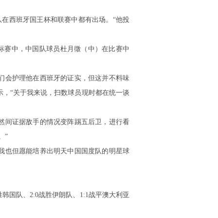
在西班牙国王杯和联赛中都有出场。“他投
足球锦标赛中，中国队球员杜月徵（中）在比赛中
们会护理他在西班牙的证实，但这并不料味
示，“关于我来说，扫数球员现时都在统一谈
然间证据敌手的情况变阵踢五后卫，进行看
。”
我也但愿能培养出明天中国国度队的明星球
国队、2:0战胜伊朗队、1:1战平澳大利亚