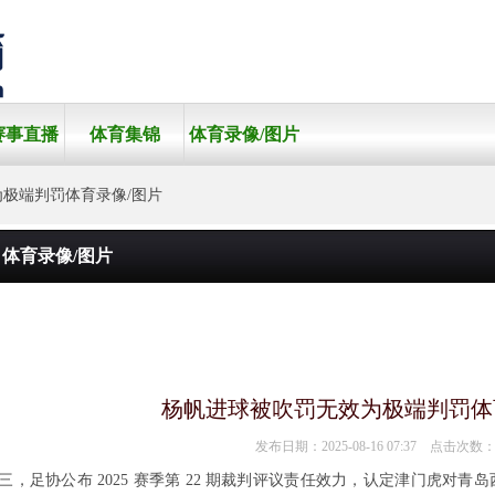
赛事直播
体育集锦
体育录像/图片
判罚体育录像/图片
体育录像/图片
的位置：
线上百家家乐网-买21点站-龙虎斗网-轮盘赢钱软件-骰宝网-德州扑克让牌网
录像/图片
>
杨帆进球被吹罚无效为极端判罚体
发布日期：2025-08-16 07:37 点击次数：
三，足协公布 2025 赛季第 22 期裁判评议责任效力，认定津门虎对