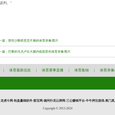
误判。"
一篇：
那些少数暗意悲不雅的体育录像/图片
一篇：
巴黎的马尤卢右大腿内收肌受伤体育录像/图片
|
体育最新信息
|
体育赛事直播
|
体育集锦
|
体育录像
站-龙虎斗网-轮盘赢钱软件-骰宝网-德州扑克让牌网-三公赚钱平台-牛牛押注游戏-奥门
Copyright
© 2013-2024