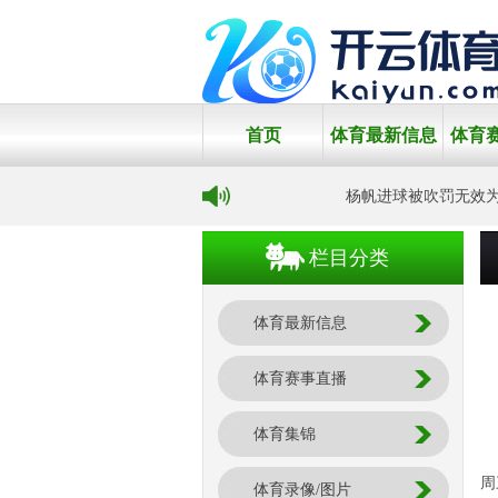
首页
体育最新信息
体育
杨帆进球被吹罚无效为极端
栏目分类
你
体育最新信息
育
体育赛事直播
体育集锦
周
体育录像/图片