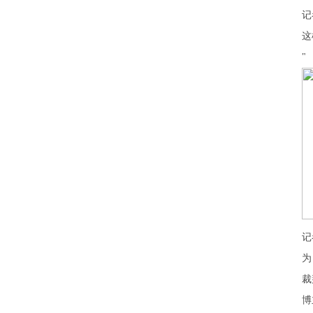
记
这
"
记
为
裁
博