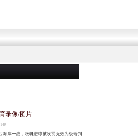
-三公赚钱平台-牛牛押注游戏-奥门真人网
>
体
育录像/图片
149
青岛西海岸一战，杨帆进球被吹罚无效为极端判