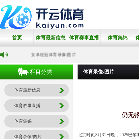
首页
体育最新信息
体育赛事直播
体育集锦
首个世锦赛女单桂冠体育录像/图片
栏目分类
体育录像/图片
你的位置：
线上百家家乐网-买21点
体育最新信息
育录像/图片
>
体育赛事直播
仍无
体育集锦
北京时刻8月31日晚，202
体育录像/图片