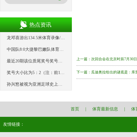
热点资讯
龙邓喜游出134.5米体育录像/图片
中国队8:0大捷黎巴嫩队体育录像/图片
上一篇：
次回合会在北京时辰7月30日
最近20期该位质尾奖号奖号出现12次体育录像/图片
下一篇：
瓜迪奥拉给出的谜底是：库
奖号大小比为5：2（注：前10个号为小 号体育录像/图片
孙兴慜被视为亚洲足球史上最有天资的球员之一体育录像/图片
首页
|
体育最新信息
|
体
友情链接：