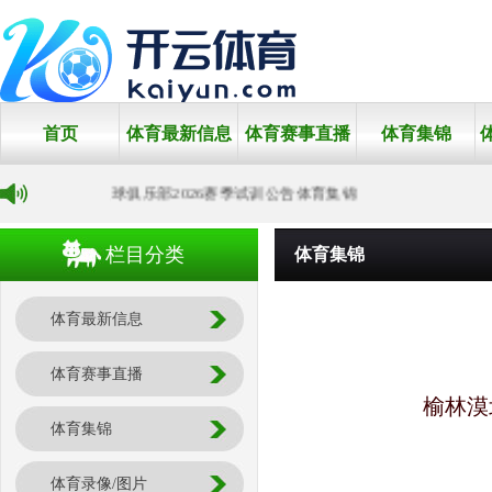
首页
体育最新信息
体育赛事直播
体育集锦
林漠北矿工足球俱乐部2026赛季试训公告体育集锦
栏目分类
体育集锦
你的位置：
线上百家家乐网-买21点
体育最新信息
育集锦
>
体育赛事直播
榆林漠
体育集锦
体育录像/图片