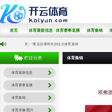
首页
体育最新信息
体育赛事直播
体育集锦
弗里斯最初示意：“要是你看终末的比分体育集锦
栏目分类
体育集锦
你的位置：
线上百家家乐网-买21点
体育最新信息
育集锦
>
体育赛事直播
邓弗
体育集锦
体育录像/图片